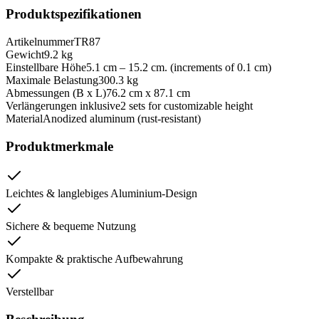
Produktspezifikationen
Artikelnummer
TR87
Gewicht
9.2 kg
Einstellbare Höhe
5.1 cm – 15.2 cm. (increments of 0.1 cm)
Maximale Belastung
300.3 kg
Abmessungen (B x L)
76.2 cm x 87.1 cm
Verlängerungen inklusive
2 sets for customizable height
Material
Anodized aluminum (rust-resistant)
Produktmerkmale
Leichtes & langlebiges Aluminium-Design
Sichere & bequeme Nutzung
Kompakte & praktische Aufbewahrung
Verstellbar