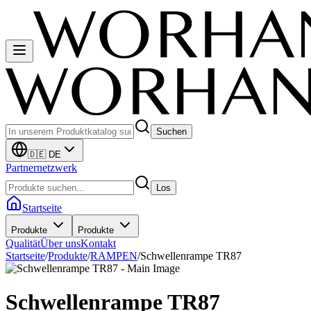
Suchen
🇩🇪 DE
Partnernetzwerk
Los
Startseite
Produkte
Produkte
Qualität
Über uns
Kontakt
Startseite
/
Produkte
/
RAMPEN
/
Schwellenrampe TR87
Schwellenrampe TR87