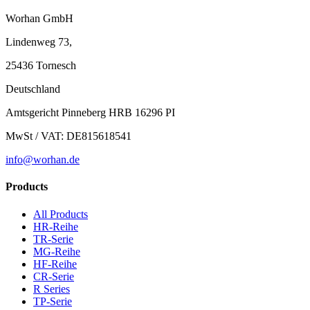
Worhan GmbH
Lindenweg 73,
25436 Tornesch
Deutschland
Amtsgericht Pinneberg HRB 16296 PI
MwSt / VAT: DE815618541
info@worhan.de
Products
All Products
HR-Reihe
TR-Serie
MG-Reihe
HF-Reihe
CR-Serie
R Series
TP-Serie