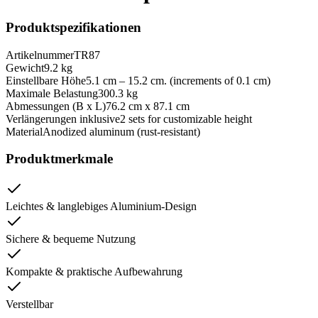
Produktspezifikationen
Artikelnummer
TR87
Gewicht
9.2 kg
Einstellbare Höhe
5.1 cm – 15.2 cm. (increments of 0.1 cm)
Maximale Belastung
300.3 kg
Abmessungen (B x L)
76.2 cm x 87.1 cm
Verlängerungen inklusive
2 sets for customizable height
Material
Anodized aluminum (rust-resistant)
Produktmerkmale
Leichtes & langlebiges Aluminium-Design
Sichere & bequeme Nutzung
Kompakte & praktische Aufbewahrung
Verstellbar