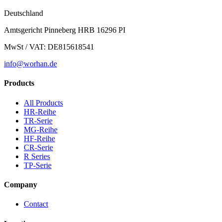
Deutschland
Amtsgericht Pinneberg HRB 16296 PI
MwSt / VAT: DE815618541
info@worhan.de
Products
All Products
HR-Reihe
TR-Serie
MG-Reihe
HF-Reihe
CR-Serie
R Series
TP-Serie
Company
Contact