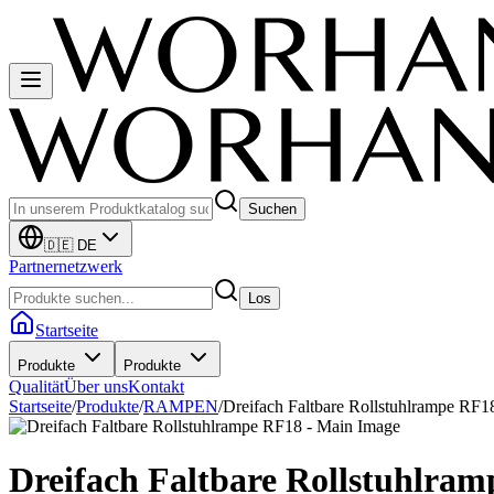
Suchen
🇩🇪 DE
Partnernetzwerk
Los
Startseite
Produkte
Produkte
Qualität
Über uns
Kontakt
Startseite
/
Produkte
/
RAMPEN
/
Dreifach Faltbare Rollstuhlrampe RF1
Dreifach Faltbare Rollstuhlra