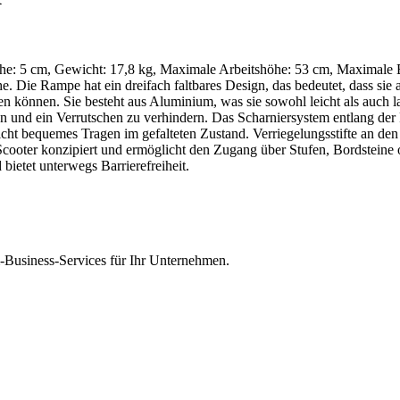
öhe: 5 cm, Gewicht: 17,8 kg, Maximale Arbeitshöhe: 53 cm, Maximale 
e. Die Rampe hat ein dreifach faltbares Design, das bedeutet, dass sie 
önnen. Sie besteht aus Aluminium, was sie sowohl leicht als auch lan
n und ein Verrutschen zu verhindern. Das Scharniersystem entlang der F
glicht bequemes Tragen im gefalteten Zustand. Verriegelungsstifte an d
cooter konzipiert und ermöglicht den Zugang über Stufen, Bordsteine od
bietet unterwegs Barrierefreiheit.
Business-Services für Ihr Unternehmen.