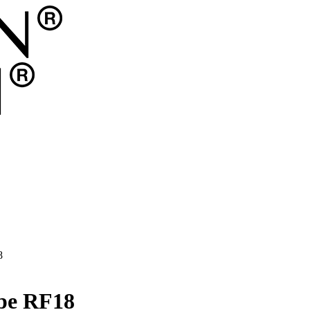
8
mpe RF18