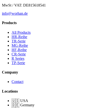
MwSt / VAT: DE815618541
info@worhan.de
Products
All Products
HR-Reihe
TR-Serie
MG-Reihe
HF-Reihe
CR-Serie
R Series
TP-Serie
Company
Contact
Locations
🇺🇸 USA
🇩🇪 Germany