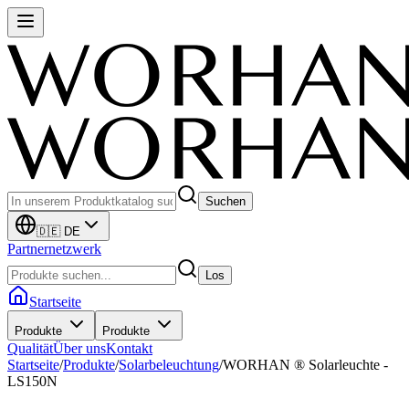
Suchen
🇩🇪 DE
Partnernetzwerk
Los
Startseite
Produkte
Produkte
Qualität
Über uns
Kontakt
Startseite
/
Produkte
/
Solarbeleuchtung
/
WORHAN ® Solarleuchte -
LS150N