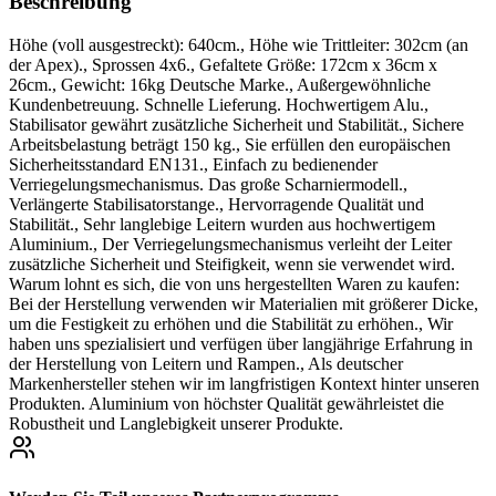
Beschreibung
Höhe (voll ausgestreckt): 640cm., Höhe wie Trittleiter: 302cm (an
der Apex)., Sprossen 4x6., Gefaltete Größe: 172cm x 36cm x
26cm., Gewicht: 16kg Deutsche Marke., Außergewöhnliche
Kundenbetreuung. Schnelle Lieferung. Hochwertigem Alu.,
Stabilisator gewährt zusätzliche Sicherheit und Stabilität., Sichere
Arbeitsbelastung beträgt 150 kg., Sie erfüllen den europäischen
Sicherheitsstandard EN131., Einfach zu bedienender
Verriegelungsmechanismus. Das große Scharniermodell.,
Verlängerte Stabilisatorstange., Hervorragende Qualität und
Stabilität., Sehr langlebige Leitern wurden aus hochwertigem
Aluminium., Der Verriegelungsmechanismus verleiht der Leiter
zusätzliche Sicherheit und Steifigkeit, wenn sie verwendet wird.
Warum lohnt es sich, die von uns hergestellten Waren zu kaufen:
Bei der Herstellung verwenden wir Materialien mit größerer Dicke,
um die Festigkeit zu erhöhen und die Stabilität zu erhöhen., Wir
haben uns spezialisiert und verfügen über langjährige Erfahrung in
der Herstellung von Leitern und Rampen., Als deutscher
Markenhersteller stehen wir im langfristigen Kontext hinter unseren
Produkten. Aluminium von höchster Qualität gewährleistet die
Robustheit und Langlebigkeit unserer Produkte.