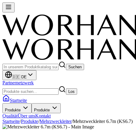
Suchen
🇩🇪 DE
Partnernetzwerk
Los
Startseite
Produkte
Produkte
Qualität
Über uns
Kontakt
Startseite
/
Produkte
/
Mehrzweckleiter
/
Mehrzweckleiter 6.7m (KS6.7)