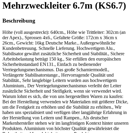
Mehrzweckleiter 6.7m (KS6.7)
Beschreibung
Höhe (voll ausgestreckt): 640cm., Höhe wie Trittleiter: 302cm (an
der Apex)., Sprossen 4x6., Gefaltete Größe: 172cm x 36cm x
26cm., Gewicht: 16kg Deutsche Marke., Außergewöhnliche
Kundenbetreuung. Schnelle Lieferung. Hochwertigem Alu.,
Stabilisator gewährt zusätzliche Sicherheit und Stabilität., Sichere
Arbeitsbelastung beträgt 150 kg., Sie erfüllen den europäischen
Sicherheitsstandard EN131., Einfach zu bedienender
Verriegelungsmechanismus. Das große Scharniermodell.,
Verlängerte Stabilisatorstange., Hervorragende Qualität und
Stabilität., Sehr langlebige Leitern wurden aus hochwertigem
Aluminium., Der Verriegelungsmechanismus verleiht der Leiter
zusätzliche Sicherheit und Steifigkeit, wenn sie verwendet wird.
Warum lohnt es sich, die von uns hergestellten Waren zu kaufen:
Bei der Herstellung verwenden wir Materialien mit größerer Dicke,
um die Festigkeit zu erhöhen und die Stabilität zu erhöhen., Wir
haben uns spezialisiert und verfügen über langjährige Erfahrung in
der Herstellung von Leitern und Rampen., Als deutscher
Markenhersteller stehen wir im langfristigen Kontext hinter unseren
Produkten. Aluminium von höchster Qualität gewährleistet die