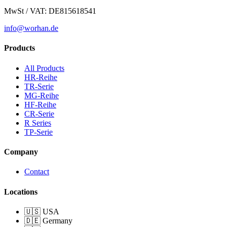
MwSt / VAT: DE815618541
info@worhan.de
Products
All Products
HR-Reihe
TR-Serie
MG-Reihe
HF-Reihe
CR-Serie
R Series
TP-Serie
Company
Contact
Locations
🇺🇸 USA
🇩🇪 Germany