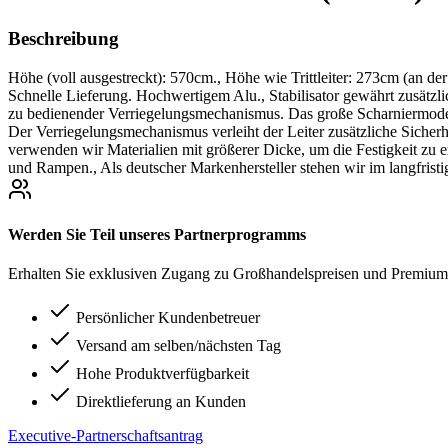
Beschreibung
Höhe (voll ausgestreckt): 570cm., Höhe wie Trittleiter: 273cm (an
Schnelle Lieferung. Hochwertigem Alu., Stabilisator gewährt zusätzlic
zu bedienender Verriegelungsmechanismus. Das große Scharniermodell.
Der Verriegelungsmechanismus verleiht der Leiter zusätzliche Sicherh
verwenden wir Materialien mit größerer Dicke, um die Festigkeit zu er
und Rampen., Als deutscher Markenhersteller stehen wir im langfrist
Werden Sie Teil unseres Partnerprogramms
Erhalten Sie exklusiven Zugang zu Großhandelspreisen und Premium-
Persönlicher Kundenbetreuer
Versand am selben/nächsten Tag
Hohe Produktverfügbarkeit
Direktlieferung an Kunden
Executive-Partnerschaftsantrag