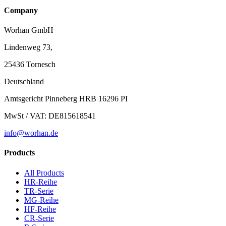
Company
Worhan GmbH
Lindenweg 73,
25436 Tornesch
Deutschland
Amtsgericht Pinneberg HRB 16296 PI
MwSt / VAT: DE815618541
info@worhan.de
Products
All Products
HR-Reihe
TR-Serie
MG-Reihe
HF-Reihe
CR-Serie