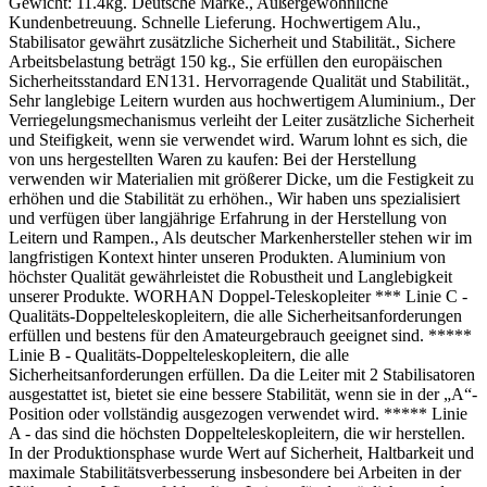
Gewicht: 11.4kg. Deutsche Marke., Außergewöhnliche
Kundenbetreuung. Schnelle Lieferung. Hochwertigem Alu.,
Stabilisator gewährt zusätzliche Sicherheit und Stabilität., Sichere
Arbeitsbelastung beträgt 150 kg., Sie erfüllen den europäischen
Sicherheitsstandard EN131. Hervorragende Qualität und Stabilität.,
Sehr langlebige Leitern wurden aus hochwertigem Aluminium., Der
Verriegelungsmechanismus verleiht der Leiter zusätzliche Sicherheit
und Steifigkeit, wenn sie verwendet wird. Warum lohnt es sich, die
von uns hergestellten Waren zu kaufen: Bei der Herstellung
verwenden wir Materialien mit größerer Dicke, um die Festigkeit zu
erhöhen und die Stabilität zu erhöhen., Wir haben uns spezialisiert
und verfügen über langjährige Erfahrung in der Herstellung von
Leitern und Rampen., Als deutscher Markenhersteller stehen wir im
langfristigen Kontext hinter unseren Produkten. Aluminium von
höchster Qualität gewährleistet die Robustheit und Langlebigkeit
unserer Produkte. WORHAN Doppel-Teleskopleiter *** Linie C -
Qualitäts-Doppelteleskopleitern, die alle Sicherheitsanforderungen
erfüllen und bestens für den Amateurgebrauch geeignet sind. *****
Linie B - Qualitäts-Doppelteleskopleitern, die alle
Sicherheitsanforderungen erfüllen. Da die Leiter mit 2 Stabilisatoren
ausgestattet ist, bietet sie eine bessere Stabilität, wenn sie in der „A“-
Position oder vollständig ausgezogen verwendet wird. ***** Linie
A - das sind die höchsten Doppelteleskopleitern, die wir herstellen.
In der Produktionsphase wurde Wert auf Sicherheit, Haltbarkeit und
maximale Stabilitätsverbesserung insbesondere bei Arbeiten in der