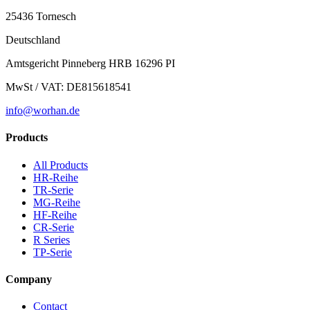
25436 Tornesch
Deutschland
Amtsgericht Pinneberg HRB 16296 PI
MwSt / VAT: DE815618541
info@worhan.de
Products
All Products
HR-Reihe
TR-Serie
MG-Reihe
HF-Reihe
CR-Serie
R Series
TP-Serie
Company
Contact