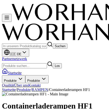
Suchen
🇩🇪 DE
Partnernetzwerk
Los
Startseite
Produkte
Produkte
Qualität
Über uns
Kontakt
Startseite
/
Produkte
/
RAMPEN
/
Containerladerampen HF1
Containerladerampen HF1