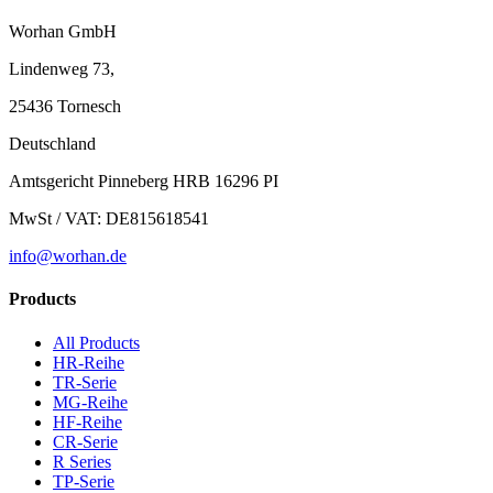
Worhan GmbH
Lindenweg 73,
25436 Tornesch
Deutschland
Amtsgericht Pinneberg HRB 16296 PI
MwSt / VAT: DE815618541
info@worhan.de
Products
All Products
HR-Reihe
TR-Serie
MG-Reihe
HF-Reihe
CR-Serie
R Series
TP-Serie