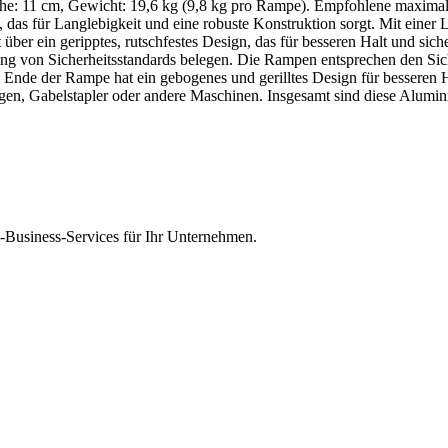
öhe: 11 cm, Gewicht: 19,6 kg (9,8 kg pro Rampe). Empfohlene maximal
s für Langlebigkeit und eine robuste Konstruktion sorgt. Mit einer 
über ein geripptes, rutschfestes Design, das für besseren Halt und s
tung von Sicherheitsstandards belegen. Die Rampen entsprechen den Sic
Ende der Rampe hat ein gebogenes und gerilltes Design für besseren Ha
gen, Gabelstapler oder andere Maschinen. Insgesamt sind diese Alumi
Business-Services für Ihr Unternehmen.