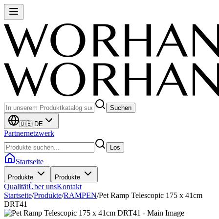
Suchen
🇩🇪 DE
Partnernetzwerk
Los
Startseite
Produkte
Produkte
Qualität
Über uns
Kontakt
Startseite
/
Produkte
/
RAMPEN
/
Pet Ramp Telescopic 175 x 41cm
DRT41