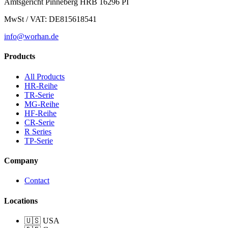
Amtsgericht Pinneberg HRB 16296 PI
MwSt / VAT: DE815618541
info@worhan.de
Products
All Products
HR-Reihe
TR-Serie
MG-Reihe
HF-Reihe
CR-Serie
R Series
TP-Serie
Company
Contact
Locations
🇺🇸 USA