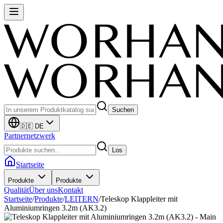
Suchen
🇩🇪 DE
Partnernetzwerk
Los
Startseite
Produkte
Produkte
Qualität
Über uns
Kontakt
Startseite
/
Produkte
/
LEITERN
/
Teleskop Klappleiter mit
Aluminiumringen 3.2m (AK3.2)