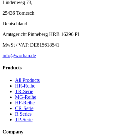
Lindenweg 73,
25436 Tornesch
Deutschland
Amtsgericht Pinneberg HRB 16296 PI
MwSt / VAT: DE815618541
info@worhan.de
Products
All Products
HR-Reihe
TR-Serie
MG-Reihe
HF-Reihe
CR-Serie
R Series
TP-Serie
Company