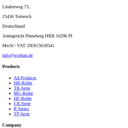
Lindenweg 73,
25436 Tornesch
Deutschland
Amtsgericht Pinneberg HRB 16296 PI
MwSt / VAT: DE815618541
info@worhan.de
Products
All Products
HR-Reihe
TR-Serie
MG-Reihe
HF-Reihe
CR-Serie
R Series
TP-Serie
Company