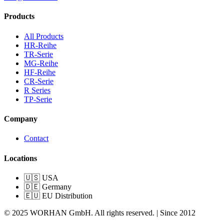
Products
All Products
HR-Reihe
TR-Serie
MG-Reihe
HF-Reihe
CR-Serie
R Series
TP-Serie
Company
Contact
Locations
🇺🇸 USA
🇩🇪 Germany
🇪🇺 EU Distribution
© 2025 WORHAN GmbH. All rights reserved. | Since 2012