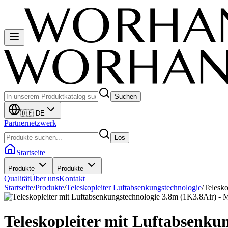
Suchen
🇩🇪 DE
Partnernetzwerk
Los
Startseite
Produkte
Produkte
Qualität
Über uns
Kontakt
Startseite
/
Produkte
/
Teleskopleiter Luftabsenkungstechnologie
/
Telesko
Teleskopleiter mit Luftabsenku