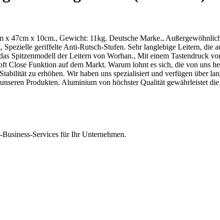
91cm x 47cm x 10cm., Gewicht: 11kg. Deutsche Marke., Außergewöhnl
, Spezielle geriffelte Anti-Rutsch-Stufen. Sehr langlebige Leitern, di
t das Spitzenmodell der Leitern von Worhan., Mit einem Tastendruck von
 Soft Close Funktion auf dem Markt. Warum lohnt es sich, die von uns h
 Stabilität zu erhöhen. Wir haben uns spezialisiert und verfügen über l
r unseren Produkten. Aluminium von höchster Qualität gewährleistet di
Business-Services für Ihr Unternehmen.