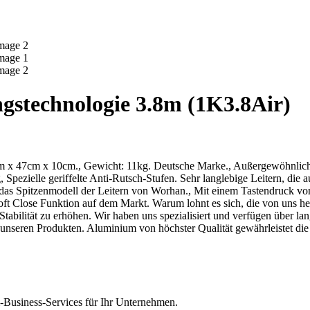
ngstechnologie 3.8m (1K3.8Air)
91cm x 47cm x 10cm., Gewicht: 11kg. Deutsche Marke., Außergewöhnl
, Spezielle geriffelte Anti-Rutsch-Stufen. Sehr langlebige Leitern, di
t das Spitzenmodell der Leitern von Worhan., Mit einem Tastendruck von
 Soft Close Funktion auf dem Markt. Warum lohnt es sich, die von uns h
 Stabilität zu erhöhen. Wir haben uns spezialisiert und verfügen über l
r unseren Produkten. Aluminium von höchster Qualität gewährleistet di
Business-Services für Ihr Unternehmen.