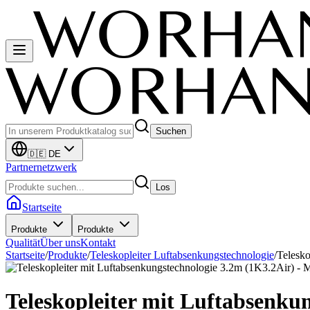
Suchen
🇩🇪 DE
Partnernetzwerk
Los
Startseite
Produkte
Produkte
Qualität
Über uns
Kontakt
Startseite
/
Produkte
/
Teleskopleiter Luftabsenkungstechnologie
/
Telesko
Teleskopleiter mit Luftabsenku