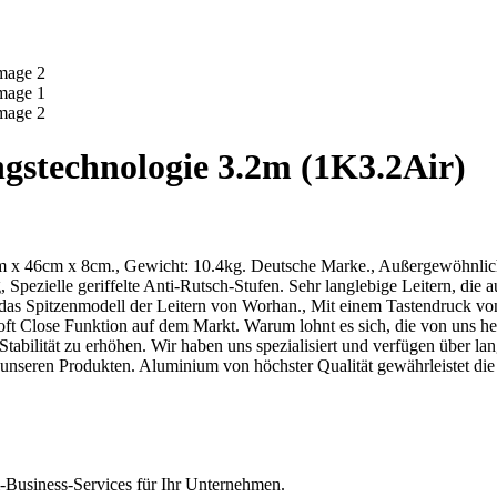
ngstechnologie 3.2m (1K3.2Air)
85cm x 46cm x 8cm., Gewicht: 10.4kg. Deutsche Marke., Außergewöhnl
, Spezielle geriffelte Anti-Rutsch-Stufen. Sehr langlebige Leitern, di
t das Spitzenmodell der Leitern von Worhan., Mit einem Tastendruck von
 Soft Close Funktion auf dem Markt. Warum lohnt es sich, die von uns h
 Stabilität zu erhöhen. Wir haben uns spezialisiert und verfügen über l
r unseren Produkten. Aluminium von höchster Qualität gewährleistet di
Business-Services für Ihr Unternehmen.