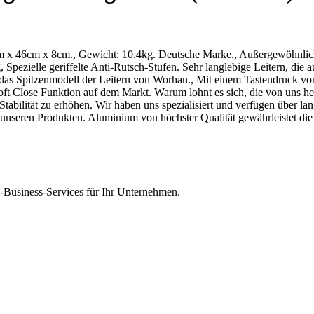
85cm x 46cm x 8cm., Gewicht: 10.4kg. Deutsche Marke., Außergewöhnl
, Spezielle geriffelte Anti-Rutsch-Stufen. Sehr langlebige Leitern, di
t das Spitzenmodell der Leitern von Worhan., Mit einem Tastendruck von
 Soft Close Funktion auf dem Markt. Warum lohnt es sich, die von uns h
 Stabilität zu erhöhen. Wir haben uns spezialisiert und verfügen über l
r unseren Produkten. Aluminium von höchster Qualität gewährleistet di
Business-Services für Ihr Unternehmen.