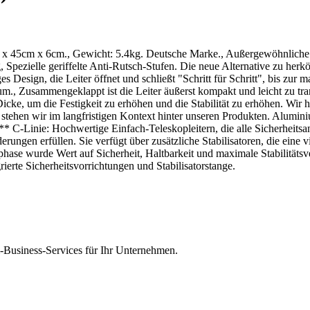
9cm x 45cm x 6cm., Gewicht: 5.4kg. Deutsche Marke., Außergewöhnlic
g, Spezielle geriffelte Anti-Rutsch-Stufen. Die neue Alternative zu he
ges Design, die Leiter öffnet und schließt "Schritt für Schritt", bis zur
., Zusammengeklappt ist die Leiter äußerst kompakt und leicht zu tran
cke, um die Festigkeit zu erhöhen und die Stabilität zu erhöhen. Wir h
stehen wir im langfristigen Kontext hinter unseren Produkten. Alumini
C-Linie: Hochwertige Einfach-Teleskopleitern, die alle Sicherheitsa
derungen erfüllen. Sie verfügt über zusätzliche Stabilisatoren, die eine
sphase wurde Wert auf Sicherheit, Haltbarkeit und maximale Stabilitäts
ierte Sicherheitsvorrichtungen und Stabilisatorstange.
Business-Services für Ihr Unternehmen.