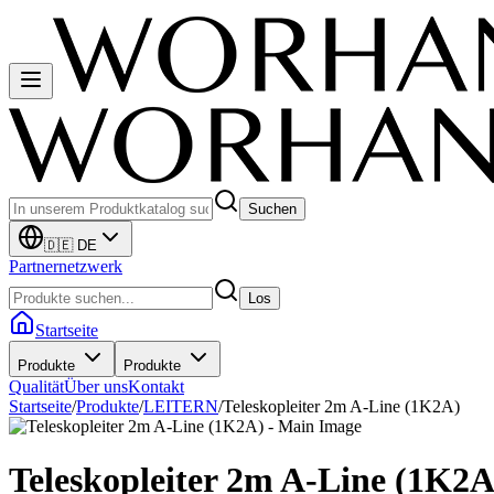
Suchen
🇩🇪 DE
Partnernetzwerk
Los
Startseite
Produkte
Produkte
Qualität
Über uns
Kontakt
Startseite
/
Produkte
/
LEITERN
/
Teleskopleiter 2m A-Line (1K2A)
Teleskopleiter 2m A-Line (1K2A