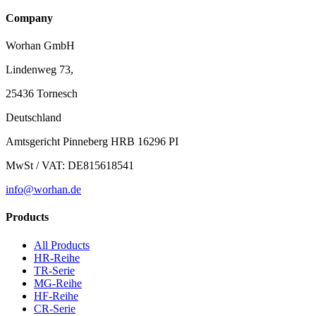
Company
Worhan GmbH
Lindenweg 73,
25436 Tornesch
Deutschland
Amtsgericht Pinneberg HRB 16296 PI
MwSt / VAT: DE815618541
info@worhan.de
Products
All Products
HR-Reihe
TR-Serie
MG-Reihe
HF-Reihe
CR-Serie