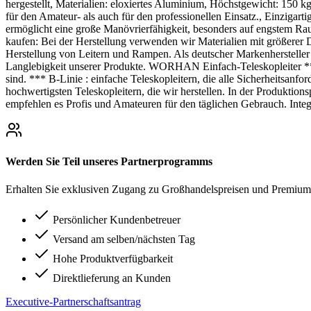
hergestellt, Materialien: eloxiertes Aluminium, Höchstgewicht: 150 k
für den Amateur- als auch für den professionellen Einsatz., Einzigarti
ermöglicht eine große Manövrierfähigkeit, besonders auf engstem Raum
kaufen: Bei der Herstellung verwenden wir Materialien mit größerer Di
Herstellung von Leitern und Rampen. Als deutscher Markenhersteller 
Langlebigkeit unserer Produkte. WORHAN Einfach-Teleskopleiter *** 
sind. *** B-Linie : einfache Teleskopleitern, die alle Sicherheitsanfor
hochwertigsten Teleskopleitern, die wir herstellen. In der Produktion
empfehlen es Profis und Amateuren für den täglichen Gebrauch. Integr
Werden Sie Teil unseres Partnerprogramms
Erhalten Sie exklusiven Zugang zu Großhandelspreisen und Premium-
Persönlicher Kundenbetreuer
Versand am selben/nächsten Tag
Hohe Produktverfügbarkeit
Direktlieferung an Kunden
Executive-Partnerschaftsantrag