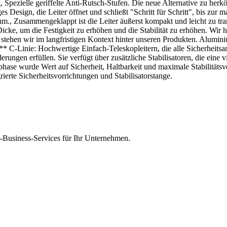
g, Spezielle geriffelte Anti-Rutsch-Stufen. Die neue Alternative zu he
ges Design, die Leiter öffnet und schließt "Schritt für Schritt", bis zur
., Zusammengeklappt ist die Leiter äußerst kompakt und leicht zu tran
cke, um die Festigkeit zu erhöhen und die Stabilität zu erhöhen. Wir h
stehen wir im langfristigen Kontext hinter unseren Produkten. Alumini
C-Linie: Hochwertige Einfach-Teleskopleitern, die alle Sicherheitsa
derungen erfüllen. Sie verfügt über zusätzliche Stabilisatoren, die eine
sphase wurde Wert auf Sicherheit, Haltbarkeit und maximale Stabilitäts
ierte Sicherheitsvorrichtungen und Stabilisatorstange.
Business-Services für Ihr Unternehmen.