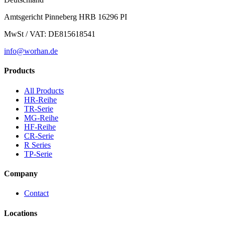
Amtsgericht Pinneberg HRB 16296 PI
MwSt / VAT: DE815618541
info@worhan.de
Products
All Products
HR-Reihe
TR-Serie
MG-Reihe
HF-Reihe
CR-Serie
R Series
TP-Serie
Company
Contact
Locations