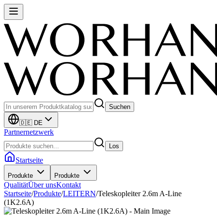
Suchen
🇩🇪 DE
Partnernetzwerk
Los
Startseite
Produkte
Produkte
Qualität
Über uns
Kontakt
Startseite
/
Produkte
/
LEITERN
/
Teleskopleiter 2.6m A-Line
(1K2.6A)