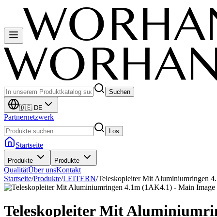
Suchen
🇩🇪 DE
Partnernetzwerk
Los
Startseite
Produkte
Produkte
Qualität
Über uns
Kontakt
Startseite
/
Produkte
/
LEITERN
/
Teleskopleiter Mit Aluminiumringen 
Teleskopleiter Mit Aluminiumr