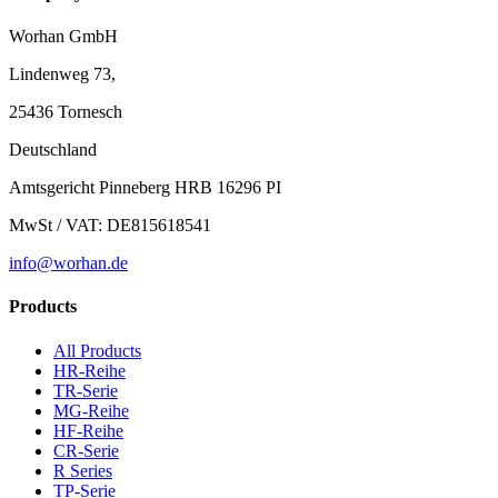
Worhan GmbH
Lindenweg 73,
25436 Tornesch
Deutschland
Amtsgericht Pinneberg HRB 16296 PI
MwSt / VAT: DE815618541
info@worhan.de
Products
All Products
HR-Reihe
TR-Serie
MG-Reihe
HF-Reihe
CR-Serie
R Series
TP-Serie