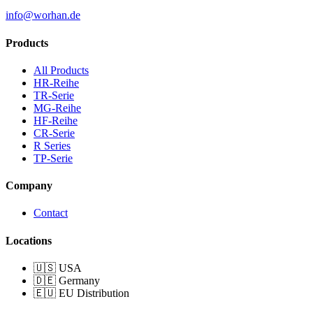
info@worhan.de
Products
All Products
HR-Reihe
TR-Serie
MG-Reihe
HF-Reihe
CR-Serie
R Series
TP-Serie
Company
Contact
Locations
🇺🇸 USA
🇩🇪 Germany
🇪🇺 EU Distribution