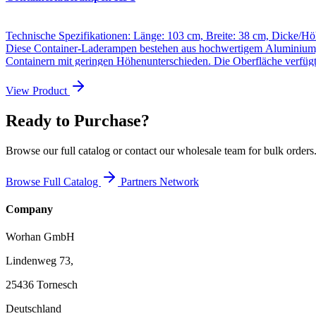
Technische Spezifikationen: Länge: 103 cm, Breite: 38 cm, Dicke/H
Diese Container-Laderampen bestehen aus hochwertigem Aluminium, da
Containern mit geringen Höhenunterschieden. Die Oberfläche verfügt 
gekennzeichnet, zusammen mit Zertifizierungsdetails, die die Einhal
Zuverlässigkeit und hohe Standards gewährleistet. Die Ladefläche am 
View Product
ideal für den Transport schwerer Lasten wie Transportwagen, Hubwa
Verladearbeiten, die Sicherheit und Langlebigkeit vereinen.
Ready to Purchase?
Browse our full catalog or contact our wholesale team for bulk orders
Browse Full Catalog
Partners Network
Company
Worhan GmbH
Lindenweg 73,
25436 Tornesch
Deutschland