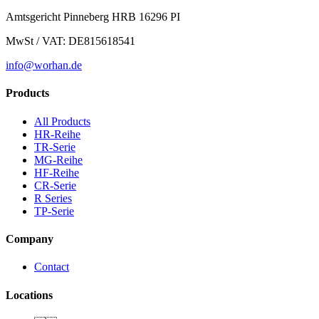
Amtsgericht Pinneberg HRB 16296 PI
MwSt / VAT: DE815618541
info@worhan.de
Products
All Products
HR-Reihe
TR-Serie
MG-Reihe
HF-Reihe
CR-Serie
R Series
TP-Serie
Company
Contact
Locations