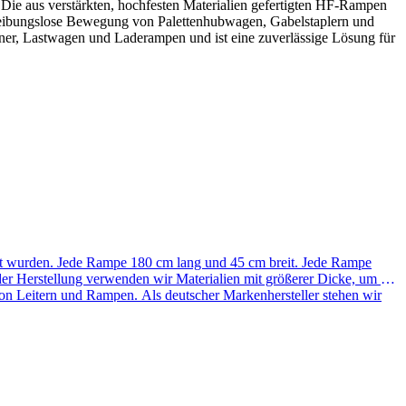
t. Die aus verstärkten, hochfesten Materialien gefertigten HF-Rampen
ie reibungslose Bewegung von Palettenhubwagen, Gabelstaplern und
tainer, Lastwagen und Laderampen und ist eine zuverlässige Lösung für
 wurden. Jede Rampe 180 cm lang und 45 cm breit. Jede Rampe
er Herstellung verwenden wir Materialien mit größerer Dicke, um die
 von Leitern und Rampen. Als deutscher Markenhersteller stehen wir
 Produkte.