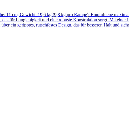
öhe: 11 cm, Gewicht: 19,6 kg (9,8 kg pro Rampe). Empfohlene maxima
s für Langlebigkeit und eine robuste Konstruktion sorgt. Mit einer 
über ein geripptes, rutschfestes Design, das für besseren Halt und s
tung von Sicherheitsstandards belegen. Die Rampen entsprechen den Sic
Ende der Rampe hat ein gebogenes und gerilltes Design für besseren Ha
gen, Gabelstapler oder andere Maschinen. Insgesamt sind diese Alumi
.