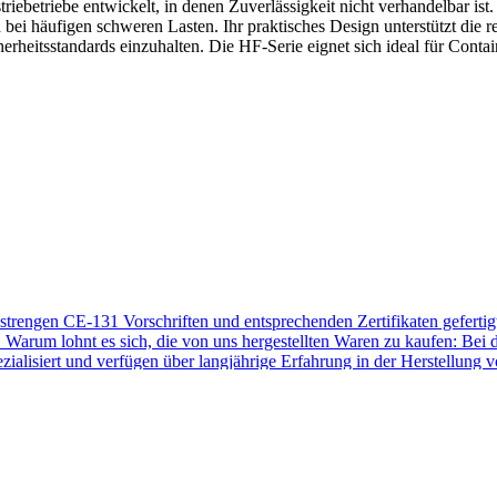
riebetriebe entwickelt, in denen Zuverlässigkeit nicht verhandelbar is
ch bei häufigen schweren Lasten. Ihr praktisches Design unterstützt d
cherheitsstandards einzuhalten. Die HF-Serie eignet sich ideal für Con
en CE-131 Vorschriften und entsprechenden Zertifikaten gefertigt
Warum lohnt es sich, die von uns hergestellten Waren zu kaufen: Bei d
pezialisiert und verfügen über langjährige Erfahrung in der Herstellung
hster Qualität gewährleistet die Robustheit und Langlebigkeit unserer