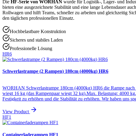
Die
HF-Serie von WORHAN
wurde für Logistik-, Lager- und Indust
bieten eine ausgezeichnete Stabilität und eine lange Lebensdauer au
Rollwagen und hilft Teams, schneller zu arbeiten und gleichzeitig Si
den täglichen professionellen Einsatz.
Hochbelastbare Konstruktion
Sicheres und stabiles Laden
Professionelle Lösung
HR6
Schwerlastrampe (2 Rampen) 180cm (4000kg) HR6
WORHAN Schwerlastrampe 180cm (4000kg) HR6 die Rampe nach streng
wiegt 16 kg (das Rampenpaar wiegt 32 kg).Max. Belastung: 4000 kg. 
Festigkeit zu erhöhen und die Stabilität zu erhöhen. Wir haben uns s
im langfristigen Kontext hinter unseren Produkten. Aluminium von höc
View Product
HF1
Containerladerampen HF1