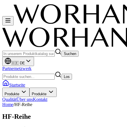
Suchen
🇩🇪 DE
Partnernetzwerk
Los
Startseite
Produkte
Produkte
Qualität
Über uns
Kontakt
Home
/
HF-Reihe
HF-Reihe