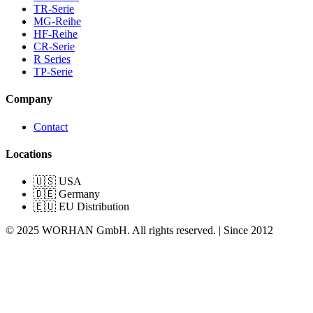
TR-Serie
MG-Reihe
HF-Reihe
CR-Serie
R Series
TP-Serie
Company
Contact
Locations
🇺🇸 USA
🇩🇪 Germany
🇪🇺 EU Distribution
© 2025 WORHAN GmbH. All rights reserved. | Since 2012