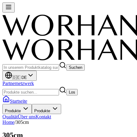
Suchen
🇩🇪 DE
Partnernetzwerk
Los
Startseite
Produkte
Produkte
Qualität
Über uns
Kontakt
Home
/
305cm
305cm