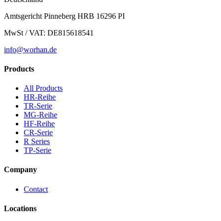
Amtsgericht Pinneberg HRB 16296 PI
MwSt / VAT: DE815618541
info@worhan.de
Products
All Products
HR-Reihe
TR-Serie
MG-Reihe
HF-Reihe
CR-Serie
R Series
TP-Serie
Company
Contact
Locations