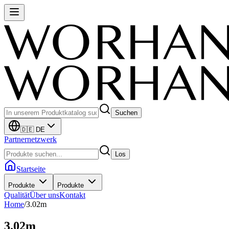
Suchen
🇩🇪 DE
Partnernetzwerk
Los
Startseite
Produkte
Produkte
Qualität
Über uns
Kontakt
Home
/
3.02m
3.02m