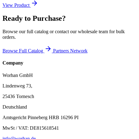
4000 kg. Warum lohnt es sich, die von uns hergestellten Waren zu
View Product
kaufen: Bei der Herstellung verwenden wir Materialien mit größerer
Dicke, um die Festigkeit zu erhöhen und die Stabilität zu erhöhen.
Ready to Purchase?
Wir haben uns spezialisiert und verfügen über langjährige Erfahrung
in der Herstellung von Leitern und Rampen. Als deutscher
Markenhersteller stehen wir im langfristigen Kontext hinter unseren
Browse our full catalog or contact our wholesale team for bulk
Produkten. Aluminium von höchster Qualität gewährleistet die
orders.
Robustheit und Langlebigkeit unserer Produkte.
Browse Full Catalog
Partners Network
Company
Worhan GmbH
Lindenweg 73,
25436 Tornesch
Deutschland
Amtsgericht Pinneberg HRB 16296 PI
MwSt / VAT: DE815618541
info@worhan.de