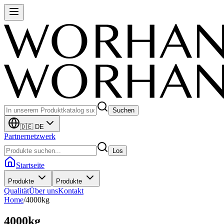
Suchen
🇩🇪 DE
Partnernetzwerk
Los
Startseite
Produkte
Produkte
Qualität
Über uns
Kontakt
Home
/
4000kg
4000kg