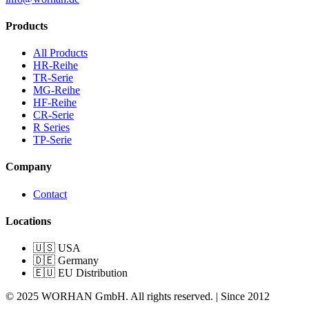
Products
All Products
HR-Reihe
TR-Serie
MG-Reihe
HF-Reihe
CR-Serie
R Series
TP-Serie
Company
Contact
Locations
🇺🇸 USA
🇩🇪 Germany
🇪🇺 EU Distribution
© 2025 WORHAN GmbH. All rights reserved. | Since 2012